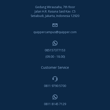
Gedung Wirausaha, 7th floor
Jalan H.R. Rasuna Said Kav. C5
Setiabudi, Jakarta, Indonesia 12920
quippercampus@quipper.com
085157377153
(09.00 - 18.00)
Customer Service
0811 9790 5700
0811 8145 7129