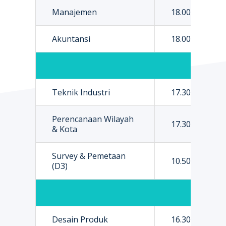
Manajemen
18.000.000
Akuntansi
18.000.000
Teknik Industri
17.300.000
Perencanaan Wilayah
17.300.000
& Kota
Survey & Pemetaan
10.500.000
(D3)
Fakultas
Desain Produk
16.300.000