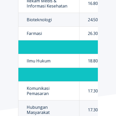
Rekam Medis &
16.800.000
Informasi Kesehatan
Bioteknologi
24.500.000
Farmasi
26.300.000
Ilmu Hukum
18.800.000
Fak
Komunikasi
17.300.000
Pemasaran
Hubungan
17.300.000
Masyarakat