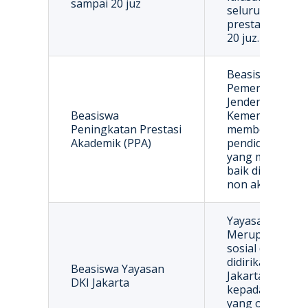
sampai 20 juz
seluruh nusant
prestasi sebagai
20 juz.
Beasiswa yang 
Pemerintah mel
Jenderal Pendid
Beasiswa
Kementerian Pe
Peningkatan Prestasi
memberikan ba
Akademik (PPA)
pendidikan ke
yang mempunyai
baik di bidang 
non akademik.
Yayasan Beasisw
Merupakan seb
sosial di bidan
didirikan oleh 
Beasiswa Yayasan
Jakarta yang d
DKI Jakarta
kepada mahasis
yang orang tu