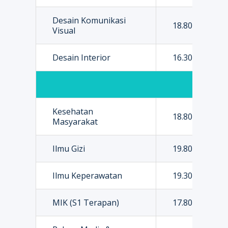
Desain Komunikasi
18.800.000
Visual
Desain Interior
16.300.000
Fakult
Kesehatan
18.800.000
Masyarakat
Ilmu Gizi
19.800.000
Ilmu Keperawatan
19.300.000
MIK (S1 Terapan)
17.800.000