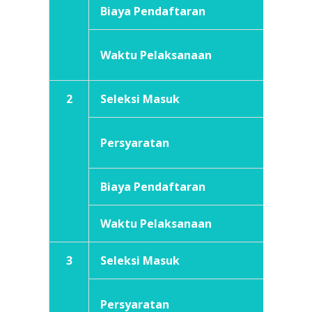
Biaya Pendaftaran
Rp2
Sept
Waktu Pelaksanaan
(jik
2
Seleksi Masuk
Jalur 
Memi
Persyaratan
(SM
Biaya Pendaftaran
Rp2
Waktu Pelaksanaan
Sept
3
Seleksi Masuk
Jalur
Ujia
Persyaratan
onli