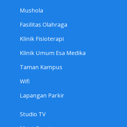
Mushola
Fasilitas Olahraga
Universtas Esa Unggul - Kampus
Klinik Fisioterapi
Bekasi
Jl. Harapan Indah Boulevard No. 2,
Klinik Umum Esa Medika
Pusaka Rakyat, Kec. Tarumajaya, Bekasi,
Taman Kampus
Jawa Barat 17214
Wifi
kampusbekasi@esaunggul.ac.id
Lapangan Parkir
021 50929354
Studio TV