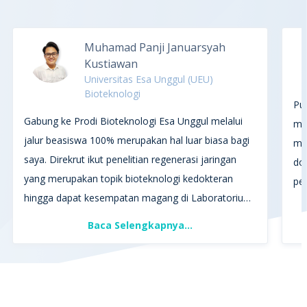
Muhamad Panji Januarsyah
Kustiawan
Universitas Esa Unggul (UEU)
Bioteknologi
Pu
Gabung ke Prodi Bioteknologi Esa Unggul melalui
me
jalur beasiswa 100% merupakan hal luar biasa bagi
mimpi. Bangganya kul
saya. Direkrut ikut penelitian regenerasi jaringan
dos
yang merupakan topik bioteknologi kedokteran
pem
hingga dapat kesempatan magang di Laboratorium
le
Stem cell Pusat Riset Biologi Molekuler Eijkman dan
sensasi 
Baca Selengkapnya...
belajar kultur Mesenchymal Stem Cell. Salah satu
UK
mata kuliah favorit saya adalah mata kuliah Stem
ba
Cell dan DNA Forensik yang jadi keunggulan
bioteknologi Universitas Esa Unggul. Ini semua