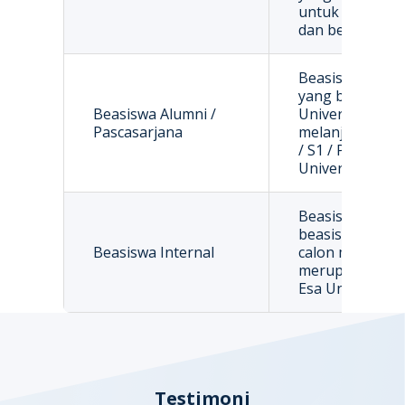
untuk membiaya
dan berdomisili 
Beasiswa bagi 
yang berasal da
Beasiswa Alumni /
Universitas Es
Pascasarjana
melanjutkan stu
/ S1 / Pascasarj
Universitas Es
Beasiswa karya
beasiswa yang 
Beasiswa Internal
calon mahasisw
merupakan kar
Esa Unggul.
Testimoni