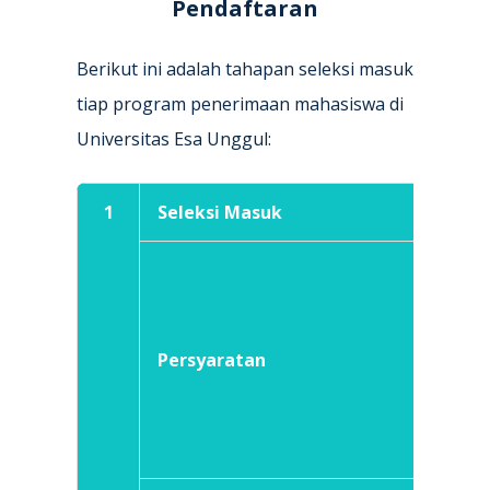
Pendaftaran
Berikut ini adalah tahapan seleksi masuk
tiap program penerimaan mahasiswa di
Universitas Esa Unggul:
1
Seleksi Masuk
Jalur
● Me
(SM
Persyaratan
● Me
(Me