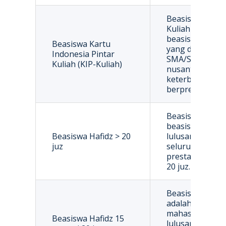
Beasiswa Kartu
Kuliah (KIP-Kul
beasiswa bagi 
Beasiswa Kartu
yang diberikan
Indonesia Pintar
SMA/Sederajat 
Kuliah (KIP-Kuliah)
nusantara yang
keterbatasan 
berprestasi sec
Beasiswa Hafidz
beasiswa yang 
Beasiswa Hafidz > 20
lulusan SMA/Sed
juz
seluruh nusant
prestasi sebagai
20 juz.
Beasiswa Hafidz
adalah beasiswa
mahasiswa yang
Beasiswa Hafidz 15
lulusan SMA/Sed