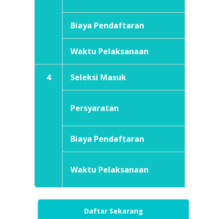
Biaya Pendaftaran
Rp2
Waktu Pelaksanaan
Apri
4
Seleksi Masuk
Jalur 
Selu
Persyaratan
baru
Biaya Pendaftaran
Rp2
Dise
Waktu Pelaksanaan
situ
Daftar Sekarang