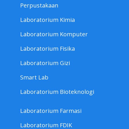
Perpustakaan
Banten 15810
(021) 55683700
Laboratorium Kimia
Laboratorium Komputer
Laboratorium Fisika
Universitas Esa Unggul - Kampus
Tangerang
Laboratorium Gizi
Jl. Citra Raya Boulevard Blok. S 25/ 01,
Smart Lab
Kelurahan Panongan, Kecamatan
Panongan, Kabupaten Tangerang,
Laboratorium Bioteknologi
Banten 15711
Laboratorium Farmasi
kampuscitra@esaunggul.ac.id
Laboratorium FDIK
(021) 22596025 ; 22596026