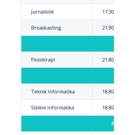
Jurnalistik
17.300.000
Broadcasting
21.900.000
Fisioterapi
21.800.000
Fa
Teknik Informatika
18.800.000
Sistem Informatika
18.800.000
Fakultas 