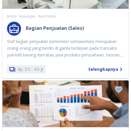
Bisnis · Keuangan · Real Estate
Bagian Penjualan (Sales)
Staf bagian penjualan (
salesman/ saleswoman
) merupakan
orang-orang yang berdiri di garda terdepan pada transaksi
jual-beli barang dan/atau jasa produksi perusahaan. Seorang
sales akan menawarkan dan menyarankan barang atau jasa
serta mendemonstrasikan cara menggunakan produk
Rp.
3.5
-
4.5
jt
Selengkapnya
perusahaan tempatnya bekerja. Metode penjualan yang
digunakan oleh
sales
pun beraneka ragam, misalnya
melakukan penawaran barang atau jasa kepada calon
pembeli yang datang ke toko, menawarkan barang atau jasa
kepada para pelanggan setia, membangun mitra bisnis baru,
dan lainnya. Dalam melakukan tugasnya, salah satu hal
penting yang harus diperhatikan
sales
adalah hubungan
interpersonal dengan pelanggan. Selain itu, tentu saja cara
berkomunikasi dengan konsumen. Seorang
sales
juga dituntut