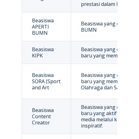
prestasi dalam bidang 
Beasiswa
Beasiswa yang diadakan 
APERTI
BUMN
BUMN
Beasiswa
Beasiswa yang diberika
KIPK
baru yang mempunyai ka
Beasiswa
Beasiswa yang diberika
SORA (Sport
baru yang mempunyai ser
and Art
Olahraga dan Sains
Beasiswa yang diberika
Beasiswa
baru yang aktif sebagai c
Content
media melalui karya yang 
Creator
inspiratif.