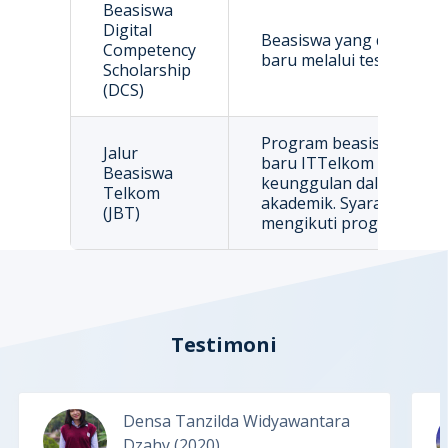
Beasiswa
Digital
Beasiswa yang diberika
Competency
baru melalui tes CBT.
Scholarship
(DCS)
Program beasiswa ini di
Jalur
baru ITTelkom Surabaya
Beasiswa
keunggulan dalam bida
Telkom
akademik. Syarat dan ke
(JBT)
mengikuti program berja
Testimoni
Densa Tanzilda Widyawantara
Dzahy
(2020)