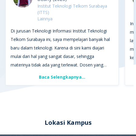
Institut Teknologi Telkom Surabaya
(ITTS)
Lainnya
In
Di jurusan Teknologi Informasi Institut Teknologi
mu
Telkom Surabaya ini, saya mempelajari banyak hal
la
baru dalam teknologi. Karena di sini kami diajari
me
mulai dari hal yang sangat dasar, sehingga
ke
materinya tidak ada yang terlewat. Dosen yang
mengajarkan kami memberikan materi yang sangat
Baca Selengkapnya...
lengkap, sehingga kami tidak kesulitan untuk
memaham. Selain itu dosen juga membimbing kami
jika kami dalam kesulitan. Saya sangat suka
semangat dosen di sini, yang membuat saya
menjadi bersemangat juga. Saya harap saya bisa
Lokasi Kampus
bekerja di perusahaan bidang teknologi baik di
BUMN yang salah satunya adalah Telkom sendiri.