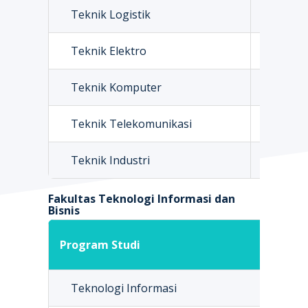
Teknik Logistik
Rp 8.0
Teknik Elektro
Rp 8.0
Teknik Komputer
Rp 8.0
Teknik Telekomunikasi
Rp 8.0
Teknik Industri
Rp 8.0
Fakultas Teknologi Informasi dan
Bisnis
UP3
Program Studi
(Uan
Teknologi Informasi
Rp 