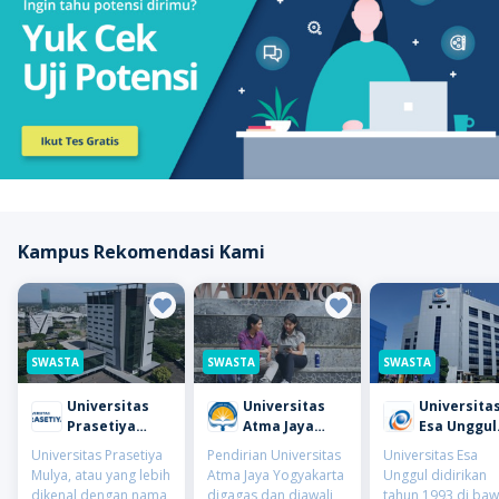
Kampus Rekomendasi Kami
SWASTA
SWASTA
SWASTA
Universitas
Universitas
Universita
Prasetiya
Atma Jaya
Esa Unggul
Mulya
Yogyakarta
(UEU)
Universitas Prasetiya
Pendirian Universitas
Universitas Esa
(UAJY)
Mulya, atau yang lebih
Atma Jaya Yogyakarta
Unggul didirikan
dikenal dengan nama
digagas dan diawali
tahun 1993 di ba