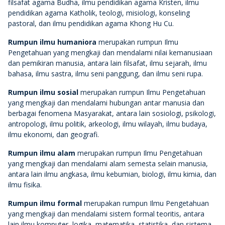
filsafat agama Budha, ilmu pendidikan agama Kristen, ilmu
pendidikan agama Katholik, teologi, misiologi, konseling
pastoral, dan ilmu pendidikan agama Khong Hu Cu.
Rumpun ilmu humaniora
merupakan rumpun Ilmu
Pengetahuan yang mengkaji dan mendalami nilai kemanusiaan
dan pemikiran manusia, antara lain filsafat, ilmu sejarah, ilmu
bahasa, ilmu sastra, ilmu seni panggung, dan ilmu seni rupa.
Rumpun ilmu sosial
merupakan rumpun Ilmu Pengetahuan
yang mengkaji dan mendalami hubungan antar manusia dan
berbagai fenomena Masyarakat, antara lain sosiologi, psikologi,
antropologi, ilmu politik, arkeologi, ilmu wilayah, ilmu budaya,
ilmu ekonomi, dan geografi.
Rumpun ilmu alam
merupakan rumpun Ilmu Pengetahuan
yang mengkaji dan mendalami alam semesta selain manusia,
antara lain ilmu angkasa, ilmu kebumian, biologi, ilmu kimia, dan
ilmu fisika.
Rumpun ilmu formal
merupakan rumpun Ilmu Pengetahuan
yang mengkaji dan mendalami sistem formal teoritis, antara
lain ilmu komputer, logika, matematika, statistika, dan sistema.