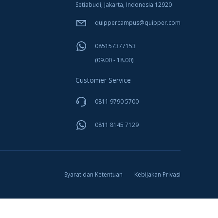
Setiabudi, Jakarta, Indonesia 12920
quippercampus@quipper.com
085157377153
(09.00 - 18.00)
Customer Service
0811 9790 5700
0811 8145 7129
Syarat dan Ketentuan
Kebijakan Privasi