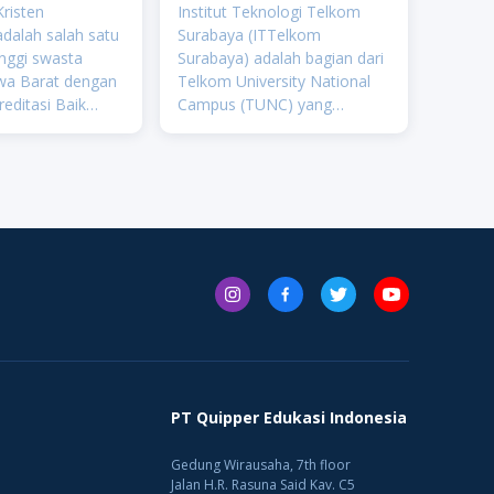
anatha
Telkom Surabaya
Kristen
Institut Teknologi Telkom
(ITTS)
dalah salah satu
Surabaya (ITTelkom
inggi swasta
Surabaya) adalah bagian dari
awa Barat dengan
Telkom University National
reditasi Baik
Campus (TUNC) yang
rsitas Kristen
digagas oleh Yayasan
masuk dalam 100
Pendidikan Telkom (YPT).
terisasi perguruan
Institut Teknologi Telkom
nal, 100 besar
Surabaya menjadi perguruan
tinggi pertama yang
memfokuskan
PT Quipper Edukasi Indonesia
Gedung Wirausaha, 7th floor
Jalan H.R. Rasuna Said Kav. C5