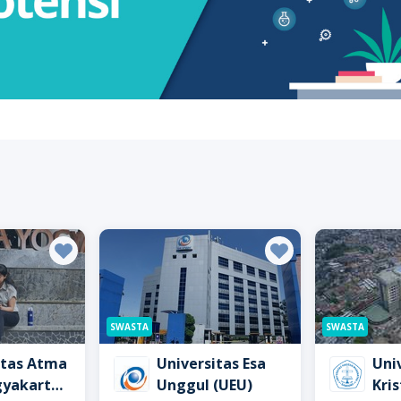
SWASTA
SWASTA
itas Atma
Universitas Esa
Uni
gyakarta
Unggul (UEU)
Kri