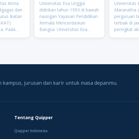
Mar
itas Atma
Universitas Esa Unggul
Universitas 
digagas dan
didirikan tahun 1993 di bawah
Maranatha a
urus Ikatan
naungan Yayasan Pendidikan
perguruan t
ISKAT)
Kemala Mencerdaskan
terbaik di J
ta. Pada
Bangsa. Universitas Esa
peringkat ak
965,
Unggul adalah Perguruan
Sekali. Unive
asan
Tinggi Swasta terkemuka dan
Maranatha 
ik Indonesia
menjadi salah satu
teratas klas
g
universitas swasta terbaik di
tinggi nasio
 sekarang
Indonesia yang memiliki v
peringkat k
 kampus, jurusan dan karir untuk masa depanmu.
Tentang Quipper
Quipper Indonesia