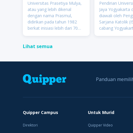
(UAJY)
Universitas Prasetiya Mulya,
Pendirian Univers
atau yang lebih dikenal
Jaya Yogyakarta 
dengan nama Prasmul,
diawali oleh Peng
didirikan pada tahun 1982
Sarjana Katolik (
berkat inisiasi lebih dari 70
cabang Yogyakar
pengusaha Indonesia
tanggal 13 Mei 1
terkemuka kala itu, di
terbentuklah Yay
Lihat semua
antaranya Soedono Salim
Universitas Katol
(Salim Group), William
Atma Jaya Caban
Soeryadjaya (Astra
Yogyakarta, yang
Internation
men
Panduan memilih
Quipper Campus
Untuk Murid
Direktori
Quipper Video