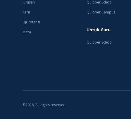
Jurusan
Quipper School
Karir
Quipper Campus
Uji Potensi
Untuk Guru
Mitra
Quipper School
©2026. All rights reserved.