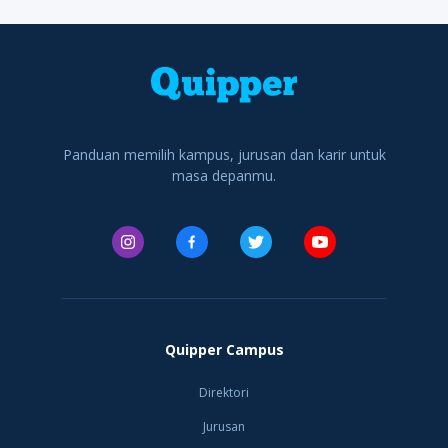
kala itu, di antaranya
Yayasan Universitas
Perguruan Tinggi
Soedono Salim (Salim
Katolik Indonesia
Swasta terkemuka
Group), William
Atma Jaya Cabang
dan menjadi salah
Soeryadjaya (Astra
Yogyakarta, yang
satu universitas
Internation
sekarang men
swasta terbaik di
Indonesia yang
memiliki v
Panduan memilih kampus, jurusan dan karir untuk
masa depanmu.
Quipper Campus
Direktori
Jurusan