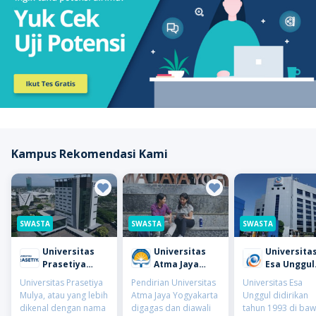
Kampus Rekomendasi Kami
SWASTA
SWASTA
SWASTA
Universitas
Universitas
Universita
Prasetiya
Atma Jaya
Esa Unggul
Mulya
Yogyakarta
(UEU)
Universitas Prasetiya
Pendirian Universitas
Universitas Esa
(UAJY)
Mulya, atau yang lebih
Atma Jaya Yogyakarta
Unggul didirikan
dikenal dengan nama
digagas dan diawali
tahun 1993 di ba