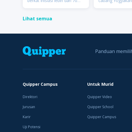
berkat inisiasi lebih dari 70
cabang Yogyakar
pengusaha Indonesia
tanggal 13 Mei 1
terkemuka kala itu, di
terbentuklah Yay
Lihat semua
antaranya Soedono Salim
Universitas Katol
(Salim Group), William
Atma Jaya Caban
Soeryadjaya (Astra
Yogyakarta, yang
Internation
men
Panduan memilih
Quipper Campus
Untuk Murid
Direktori
Quipper Video
Jurusan
Quipper School
Karir
Quipper Campus
Uji Potensi