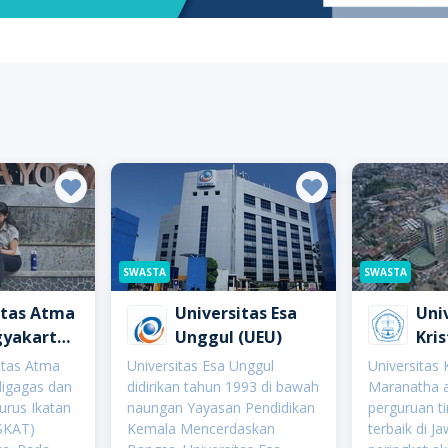
SWASTA
SWASTA
itas Atma
Universitas Esa
Uni
gyakarta
Unggul (UEU)
Kri
Mar
itas Atma
Universitas Esa Unggul
Universitas 
digagas dan
didirikan tahun 1993 di bawah
Maranatha a
urus Ikatan
naungan Yayasan Pendidikan
perguruan t
ISKAT)
Kemala Mencerdaskan
terbaik di J