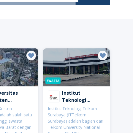
SWASTA
versitas
Institut
sten
Teknologi
anatha
Telkom Surabaya
Kristen
Institut Teknologi Telkom
(ITTS)
dalah salah satu
Surabaya (ITTelkom
inggi swasta
Surabaya) adalah bagian dari
awa Barat dengan
Telkom University National