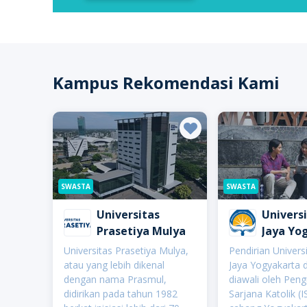
Kampus Rekomendasi Kami
SWASTA
SWASTA
Universitas
Univers
Prasetiya Mulya
Jaya Yo
(UAJY)
Universitas Prasetiya Mulya,
Pendirian Univers
atau yang lebih dikenal
Jaya Yogyakarta 
dengan nama Prasmul,
diawali oleh Peng
didirikan pada tahun 1982
Sarjana Katolik (