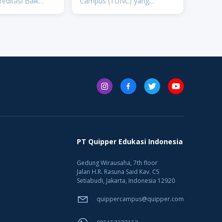
reditasi Baik
Campus (TUNC) yang
rsitas Kristen
digagas oleh Yayasan
masuk dalam 100
Pendidikan Telkom (YPT).
terisasi perguruan
Institut Teknologi Telkom
nal, 100 besar
Surabaya menjadi perguruan
tinggi pertama yang
memfokuskan
PT Quipper Edukasi Indonesia
Gedung Wirausaha, 7th floor
Jalan H.R. Rasuna Said Kav. C5
Setiabudi, Jakarta, Indonesia 12920
quippercampus@quipper.com