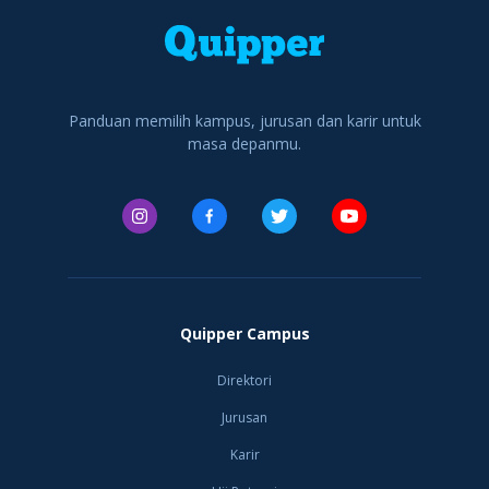
Group), William
Atma Jaya Cabang
dan menjadi salah
Soeryadjaya (Astra
Yogyakarta, yang
satu universitas
Internation
sekarang men
swasta terbaik di
Indonesia yang
memiliki v
Panduan memilih kampus, jurusan dan karir untuk
masa depanmu.
Quipper Campus
Direktori
Jurusan
Karir