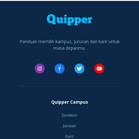
Soedono Salim (Salim
Katolik Indonesia
Swasta terkemuka
Group), William
Atma Jaya Cabang
dan menjadi salah
Soeryadjaya (Astra
Yogyakarta, yang
satu universitas
Internation
sekarang men
swasta terbaik di
Indonesia yang
memiliki v
Panduan memilih kampus, jurusan dan karir untuk
masa depanmu.
Quipper Campus
Direktori
Jurusan
Karir