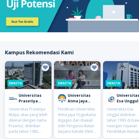
Kampus Rekomendasi Kami
SWASTA
SWASTA
SWASTA
Universitas
Universitas
Universita
Prasetiya
Atma Jaya
Esa Unggul
Mulya
Yogyakarta
(UEU)
Universitas Prasetiya
Pendirian Universitas
Universitas Esa
(UAJY)
Mulya, atau yang lebih
Atma Jaya Yogyakarta
Unggul didirikan
dikenal dengan nama
digagas dan diawali
tahun 1993 di ba
Prasmul, didirikan
oleh Pengurus Ikatan
naungan Yayasan
pada tahun 1982
Sarjana Katolik (ISKAT)
Pendidikan Kemal
berkat inisiasi lebih
cabang Yogyakarta.
Mencerdaskan