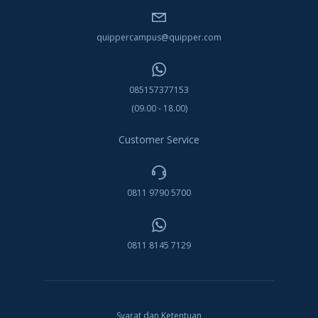
quippercampus@quipper.com
085157377153
(09.00 - 18.00)
Customer Service
0811 9790 5700
0811 8145 7129
Syarat dan Ketentuan