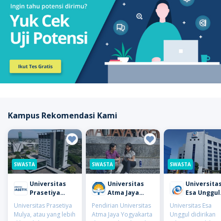
Kampus Rekomendasi Kami
SWASTA
SWASTA
SWASTA
Universitas
Universitas
Universita
Prasetiya
Atma Jaya
Esa Unggul
Mulya
Yogyakarta
(UEU)
Universitas Prasetiya
Pendirian Universitas
Universitas Esa
(UAJY)
Mulya, atau yang lebih
Atma Jaya Yogyakarta
Unggul didirikan