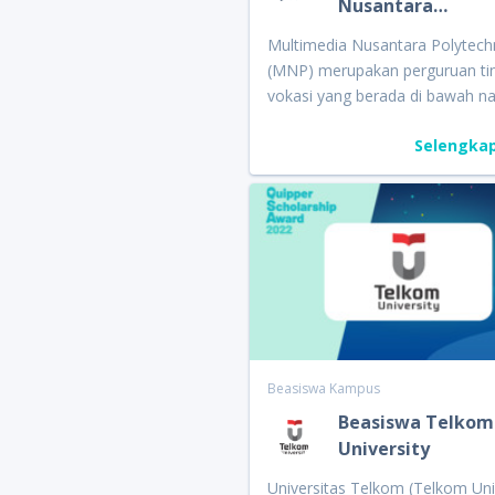
Nusantara
…
disalurkan untuk siswa dengan 
terbaik dan lulus tes seleksi.
Multimedia Nusantara Polytech
(MNP) merupakan perguruan ti
vokasi yang berada di bawah n
yayasan yang sama dengan
Selengka
Universitas Multimedia Nusanta
yakni Yayasan Multimedia Nusa
MNP memiliki relasi dengan indu
berbagai bidang termasuk medi
properti, dan
hospitality
. Piliha
yang ditawarkan yakni
Digital
Animation, Event Management,
d
Commerce Logistics
. Pada ajang
Quipper Scholarship Award (QS
2022, MNP akan menyalurkan
Beasiswa Kampus
beasiswa dengan nilai total me
Beasiswa Telkom
Rp5 miliar. MNP membuka
University
kesempatan bagi siswa berpres
atau yang memiliki produk tera
Universitas Telkom (Telkom Uni