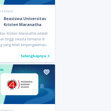
a Kampus
Beasiswa Universitas
Kristen Maranatha
itas Kristen Maranatha adalah
an tinggi swasta ternama di
g yang telah berpengalaman
ri 50 tahun. Saat ini, Universitas
Selengkapnya
 Maranatha telah memiliki 9
s dan 28 program studi. Jenjang
ang tersedia mulai dari diploma,
, profesi, hingga magister.
 ajang Quipper Scholarship
QSA) 2022, Universitas Kristen
tha akan menyalurkan
ah Rp375.000.000 beasiswa
semua program studi. Program
a diberikan untuk siswa dengan
a Kampus