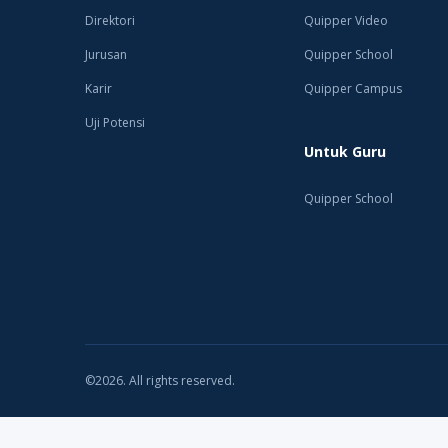
Program beasiswa akan disalur
Direktori
Quipper Video
untuk siswa dengan skor terbai
lulus dalam beberapa tes seleksi
Jurusan
Quipper School
Karir
Quipper Campus
Uji Potensi
Untuk Guru
Quipper School
©2026. All rights reserved.