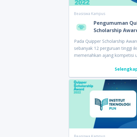
Beasiswa Kampus
Pengumuman Qui
Scholarship Awar
Pada Quipper Scholarship Awar
sebanyak 12 perguruan tinggi ik
memeriahkan ajang kompetisi 
memperebutkan beasiswa. Per
Selengka
tinggi tersebut yakni Telkom Uni
Kalbis Institute, Universitas
Tarumanagara, Institut Teknolo
Telkom Purwokerto (ITTP), Inst
Teknologi PLN (IT PLN), PPM S
of Management, Universitas
Paramadina, Multimedia Nusan
Polytechnic (MNP), Universitas 
Maranatha, Indonesia Banking 
(IBS), Institut Teknologi Telkom
Beasiswa Kampus