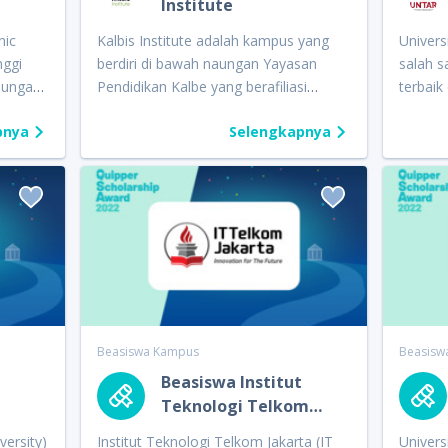
Institute
skor
QSA dan seleksi lanjutan oleh kampus.
Progra
siswa d
nic
Kalbis Institute adalah kampus yang
Univer
terbaik
nggi
berdiri di bawah naungan Yayasan
salah s
wawanc
aungan
Pendidikan Kalbe yang berafiliasi
terbaik
dengan Kalbe Farma. Konsep
Taruma
pnya
Selengkapnya
ra,
pembelajaran di Kalbis Institute
studi y
ntara.
tergambar dalam rumus
School Degree
fakulta
stri di
+
Internship
+
Professional Certification
kampus 
a,
=
You’re Hired
. Rumus tersebut
Hukum, 
n jurusan
merepresentasikan bagaimana cara
Seni Ru
agar dapat terserap di dunia kerja
Informa
an
E-
dengan cepat. Caranya yakni dengan
Sarjana. Melalui ajang Qui
memiliki gelar akademis, pengalaman
Scholar
A)
magang, serta didukung pula oleh
Univer
sertifikat pelatihan profesional. Melalui
membag
Beasiswa Kampus
Beasisw
ncapai
ajang Quipper Scholarship Award
potong
Beasiswa Institut
(QSA) 2022, Kalbis Institute akan
Pendid
Teknologi Telkom
…
tasi
membagikan beasiswa senilai total
100%. 
pan
Rp2.000.000.000. Beasiswa tersebut
ditentu
versity)
Institut Teknologi Telkom Jakarta (IT
Univers