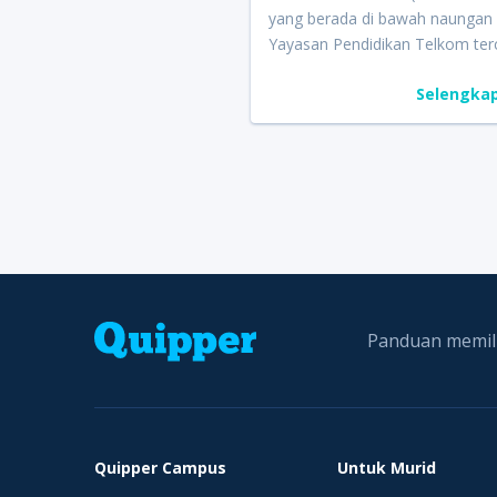
atau aktif berorganisasi untuk
yang berada di bawah naungan
memperoleh beasiswa tersebut
Yayasan Pendidikan Telkom ter
memiliki akreditasi Unggul. Tel
Selengka
University kerap berada di perin
teratas daftar Perguruan Tingg
(PTS) terbaik. Kampus ini terdiri dari
beberapa fakultas yakni Fakulta
Teknik Elektro, Fakultas Rekaya
Industri, Fakultas Informatika, 
Ekonomi dan Bisnis, Fakultas
Komunikasi dan Bisnis, Fakulta
Industri Kreatif, Fakultas Ilmu 
dan Fakultas Teknik Elektro. Da
Panduan memili
khusus pada QSA 2022, beasis
dibuka untuk program studi di F
Ilmu Terapan saja. Melalui ajang
Quipper Scholarship Award (QS
2022, Telkom University memb
Quipper Campus
Untuk Murid
beasiswa senilai total Rp238.00