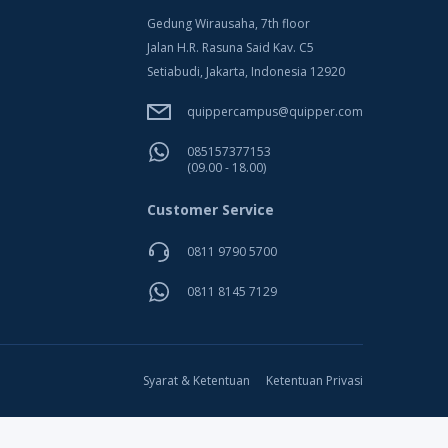
Gedung Wirausaha, 7th floor
Jalan H.R. Rasuna Said Kav. C5
Setiabudi, Jakarta, Indonesia 12920
quippercampus@quipper.com
085157377153
(09.00 - 18.00)
Customer Service
0811 9790 5700
0811 8145 7129
Syarat & Ketentuan
Ketentuan Privasi