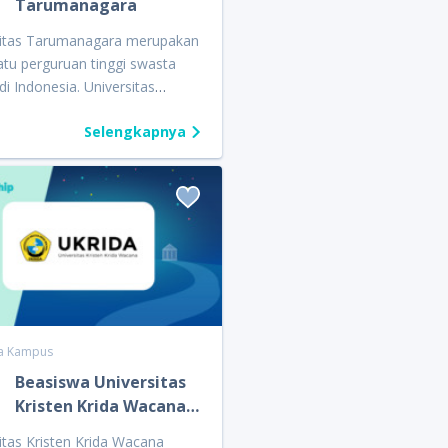
Tarumanagara
m beasiswa diberikan untuk
engan rata-rata nilai rapor
sitas Tarumanagara merupakan
 dan lulus dalam seleksi
atu perguruan tinggi swasta
ara.
 di Indonesia. Universitas
nagara memiliki 16 program
Selengkapnya
ang tersebar di beberapa
s. Fakultas yang tersedia di
ini mulai dari Ekonomi,
Teknik, Kedokteran, Psikologi,
pa dan Desain, Teknologi
si, Komunikasi, dan Pasca
pper
ship Award (QSA) 2022,
sitas Tarumanagara
ikan beasiswa berupa
a Kampus
an Sumbangan Pengembangan
Beasiswa Universitas
ikan (SPP) sampai dengan
Kristen Krida Wacana
…
Besaran potongan SPP
kan berdasarkan nilai rata-rata
itas Kristen Krida Wacana