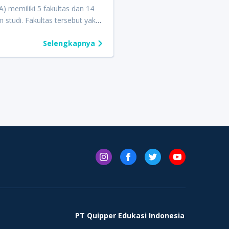
elas 10 dan Kelas 11, serta
) memiliki 5 fakultas dan 14
sikotes
online
khusus untuk
 studi. Fakultas tersebut yakni
s Kedokteran yang wajib diikuti
s Kedokteran dan Ilmu
serta.
Selengkapnya
tan, Fakultas Ekonomi dan
 Fakultas Teknik dan Ilmu
r, Fakultas Psikologi, serta
s Ilmu Sosial dan Humaniora.
rangka meningkatkan kualitas
nnya, UKRIDA juga
mbangkan program
soft skills
menyiapkan mahasiswanya agar
aing di dunia kerja. Melalui
uipper Scholarship Award
2022, UKRIDA menawarkan
wa berupa potongan
gan Pembinaan Pendidikan
hingga 70% untuk semua
 studi, tidak termasuk prodi
PT Quipper Edukasi Indonesia
eran.