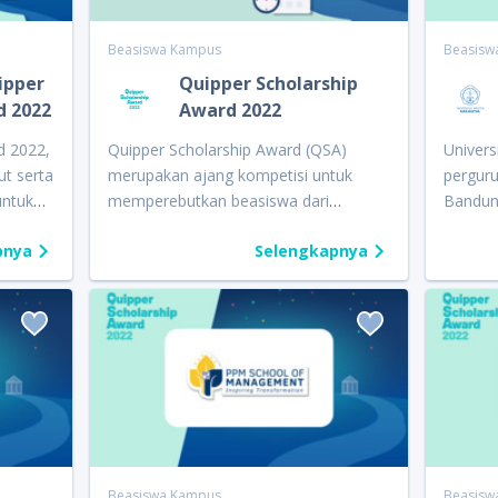
Beasiswa Kampus
Beasisw
pper
Quipper Scholarship
d 2022
Award 2022
d 2022,
Quipper Scholarship Award (QSA)
Univers
ut serta
merupakan ajang kompetisi untuk
perguru
untuk
memperebutkan beasiswa dari
Bandun
guruan
berbagai kampus ternama di
lebih da
pnya
Selengkapnya
versity,
Indonesia. Ajang QSA membagikan
Kristen
beasiswa senilai total miliaran rupiah
fakulta
gi
untuk ratusan siswa di Indonesia
studi y
itut
dalam bentuk
partial scholarship
sarjana
chool
(beasiswa sebagian) hingga
full
Melalui
scholarship
(beasiswa penuh).
Award (
tara
Sebanyak 12 kampus ikut serta pada
Marana
Kristen
ajang Quipper Scholarship Award
sejuml
School
(QSA) 2022. Kampus tersebut yakni
untuk 
 Jakarta
Telkom University, Kalbis Institute,
beasisw
Beasiswa Kampus
Beasisw