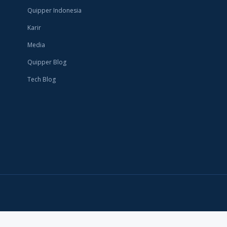
kan
Quipper Indonesia
k dan
.
Karir
Media
Quipper Blog
Tech Blog