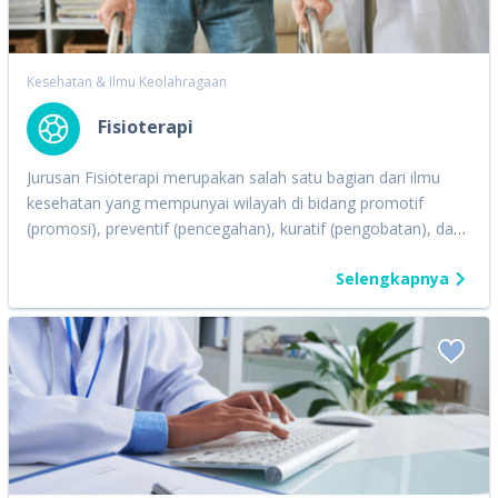
memecahkan masalah di bidang Bioenergetika, Enzimologi,
Biokimia medis, Biomolekul dan Biokimia Pertanian untuk
dapat diaplikasi di dalam bidang kesehatan, pertanian, industri
Kesehatan & Ilmu Keolahragaan
dan lingkungan.
Fisioterapi
Jurusan Fisioterapi merupakan salah satu bagian dari ilmu
kesehatan yang mempunyai wilayah di bidang promotif
(promosi), preventif (pencegahan), kuratif (pengobatan), dan
rehabilitatif (rehabilitasi) yang ditujukan kepada individu atau
Selengkapnya
kelompok. Secara umum, Jurusan Fisioterapi mempelajari
metode penyembuhan bagian tubuh yang bermasalah
dengan gerak, Nah, di Jurusan Fisioterapi, kamu bakalan
akrab dengan anatomi, fisiologi, kinesiologi, sistem saraf, dan
lain-lain yang berhubungan dengan fungsi tubuh manusia.