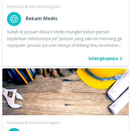
Kesehatan & Ilmu Keolahragaan
Rekam Medis
Kuliah di Jurusan Rekam Medis mungkin belum pernah
terpikirkan sebelumnya ya? Jurusan yang satu ini memang ga
sepopuler jurusan-jurusan lainnya di bidang ilmu kesehatan
seperti Kedokteran, Keperawatan, Kebidanan, dan Farmasi.
Selengkapnya
Namun, ilmu yang kamu dapatkan di jurusan ini sebenarnya
memegang peran penting dalam rangkaian pengobatan
pasien lho, Quipperian! Bisa dibilang rekam medis itu adalah
salah satu bagian paling vital di rumah sakit atau klinik.
Melalui rekam medis seorang dokter dapat mempelajari dan
mengenali kondisi pasien dengan baik, sebab dalam rekam
medis tersebut terdapat history atau pencatatan riwayat
penyakit, perawatan, pengobatan, dan tindakan medis lainnya
yang dialami seorang pasien. Dengan berpatokan pada
rekam medis, dokter pun bisa memberikan tindakan yang
Kesehatan & Ilmu Keolahragaan
tepat kepada pasien. Jadi, di jurusan ini kamu akan