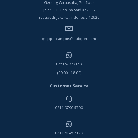
Gedung Wirausaha, 7th floor
Jalan H.R. Rasuna Said Kav. C5
Setiabudi, Jakarta, Indonesia 12920
quippercampus@quipper.com
085157377153
(09.00 - 18.00)
Customer Service
0811 9790 5700
0811 8145 7129