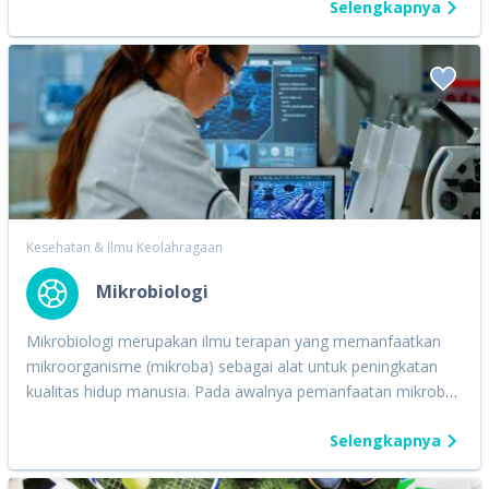
Selengkapnya
jurusan yang satu ini, kamu akan belajar banyak hal terkait
kesehatan fisik maupun mental. Mulai dari aturan dalam
berolahraga, peningkatan fungsi fisik, nutrisi, strategi dan
taktik, juga metode pengajaran olahraga. Maka ketika
berkuliah di Program Studi Pendidikan Jasmani, Kesehatan,
dan Rekreasi ini, kamu juga akan menjalani banyak praktik
hampir semua jenis olahraga yang ada seperti renang,
basket, voli, atletik, woodball, serta sepak bola yang tentunya
selalu berada di luar kelas. Meski begitu, kamu juga akan
dapat teori di kelas ya. Karena mau bagaimana pun, terdapat
Kesehatan & Ilmu Keolahragaan
pengetahuan seputar olahraga yang perlu didalami.
Mikrobiologi
Mikrobiologi merupakan ilmu terapan yang memanfaatkan
mikroorganisme (mikroba) sebagai alat untuk peningkatan
kualitas hidup manusia. Pada awalnya pemanfaatan mikroba
hanya berkisar pada industri makanan saja. Seiring dengan
Selengkapnya
berkembangnya ilmu pengetahuan, mikroba pun banyak
digunakan untuk kegiatan manusia yang lainnya seperti