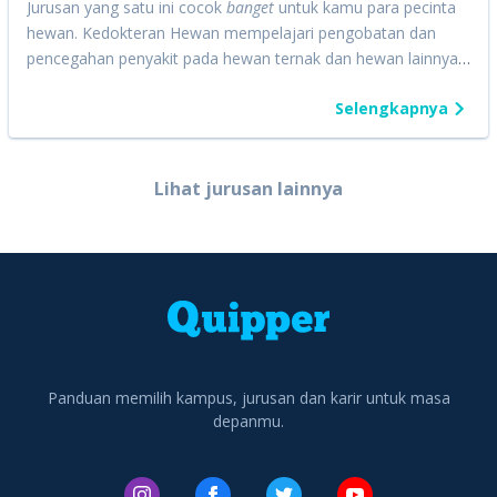
Jurusan yang satu ini cocok
banget
untuk kamu para pecinta
hewan. Kedokteran Hewan mempelajari pengobatan dan
pencegahan penyakit pada hewan ternak dan hewan lainnya.
Quipperian akan mempelajari hubungan antara hewan
Selengkapnya
dengan masyarakat, termasuk cara mengidentifikasi suatu
penyakit dan memastikan penyakit tersebut tidak menular ke
manusia. Selain itu, bidang studi ini juga mempelajari tentang
perkembangbiakan hewan, pengelolaan pengembangbiakan
Lihat jurusan lainnya
hewan, serta pengolahan produk peternakan.
Panduan memilih kampus, jurusan dan karir untuk masa
depanmu.