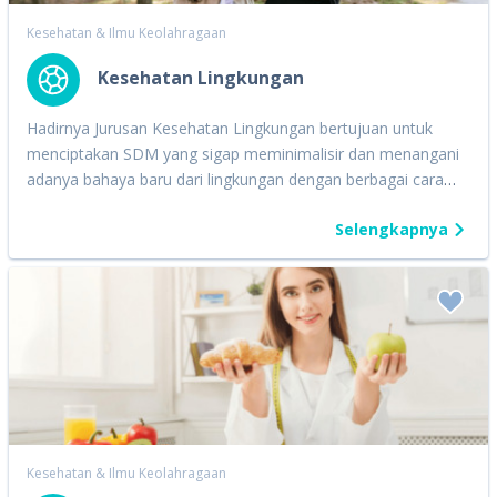
Kesehatan & Ilmu Keolahragaan
Kesehatan Lingkungan
Hadirnya Jurusan Kesehatan Lingkungan bertujuan untuk
menciptakan SDM yang sigap meminimalisir dan menangani
adanya bahaya baru dari lingkungan dengan berbagai cara
seperti memaksimalkan pengaturan segala sudut sumber
Selengkapnya
lingkungan. Maka bagi kamu yang cinta alam, jurusan ini
sangat cocok untukmu. Beberapa hal yang akan kamu
pelajari di antaranya yaitu memahami adanya hubungan
antara lingkungan hidup dengan masyarakatnya, khususnya
pada sesuatu yang punya potensi berbahaya ataupun
menimbulkan suatu efek kesehatan tersendiri. Terlebih lagi,
masyarakat masih sering tak acuh atas kelestarian dan
kebersihan lingkungan yang akhirnya membuat berbagai
dampak negatif. Dampak yang bisa kita lihat jelas seperti
banyaknya binatang ataupun serangga yang menyebabkan
Kesehatan & Ilmu Keolahragaan
penyakit, minimnya air bersih, menumpuknya sampah plastik,