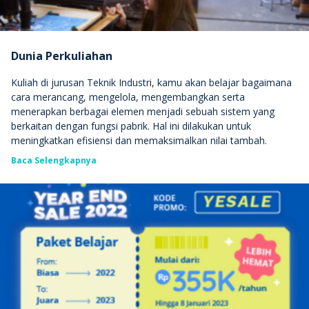
Dunia Perkuliahan
Kuliah di jurusan Teknik Industri, kamu akan belajar bagaimana
cara merancang, mengelola, mengembangkan serta
menerapkan berbagai elemen menjadi sebuah sistem yang
berkaitan dengan fungsi pabrik. Hal ini dilakukan untuk
meningkatkan efisiensi dan memaksimalkan nilai tambah.
Selama
4 tahun atau 8 semester
kuliah, kamu
nggak
cuma
Baca Selengkapnya
belajar teori saja, tapi juga mempraktikkan ilmu di kelas secara
langsung, seperti pada mata kuliah
Product Design and
Development
dan
Layout Planning
.
Di semester akhir, kamu juga akan belajar manajemen dengan
pemrograman komputer, kecerdasan buatan untuk mengambil
keputusan, peramalan berdasarkan data historis, simulasi
pelayanan dalam industri jasa, optimasi dengan pendekatan
matematis, dan masih banyak lagi. Dijamin seru
deh
,
Quipperian!