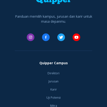
di Indonesia yang
program Diploma
yang nantinya aka
atau
Panduan memilih kampus, jurusan dan karir untuk
masa depanmu.
Quipper Campus
Direktori
Jurusan
Karir
Uji Potensi
Mitra