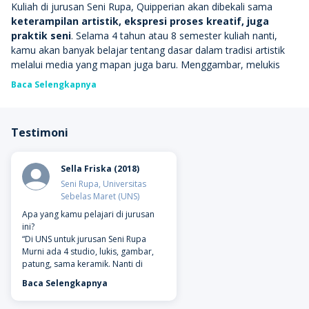
Kuliah di jurusan Seni Rupa, Quipperian akan dibekali sama
keterampilan artistik, ekspresi proses kreatif, juga
praktik seni
. Selama 4 tahun atau 8 semester kuliah nanti,
kamu akan banyak belajar tentang dasar dalam tradisi artistik
melalui media yang mapan juga baru. Menggambar, melukis
dan memahat akan jadi aktivitasmu sehari-hari. Dengan begitu
Baca Selengkapnya
kapasitasmu untuk berekspresi semakin kaya. Cocok
banget deh
sama
kamu yang doyan berkreasi dan bereksperimen dengan
seni! Pastinya keren
banget
kalau kamu berhasil menemukan
Testimoni
dan mengembangkan ciri khasmu!
Mata kuliah
yang bisa kamu temui, beberapa di antaranya
Sella Friska (2018)
adalah Gambar, Rupa Dasar 2D, Rupa Dasar 3D, Studio Seni
Seni Rupa, Universitas
Rupa, Media Seni, Estetika, Kritik Seni Rupa, Sosiologi Seni,
Sebelas Maret (UNS)
Tinjauan Seni Rupa, Sejarah Seni Rupa Indonesia, Sejarah Seni
Apa yang kamu pelajari di jurusan
Rupa Modern, Seni dan Ruang Publik, Seni Eksperimental, dan
ini?
sebagainya. Jurusan Seni Rupa juga memiliki beberapa
“Di UNS untuk jurusan Seni Rupa
peminatan lho, Quipperian. Di antaranya Seni Rupa Dwimatra,
Murni ada 4 studio, lukis, gambar,
Seni Rupa Trimatra, Seni Rupa Intermedia, dan Kajian Seni.
patung, sama keramik. Nanti di
Setelah menuntaskan studi, Quipperian berhak atas gelar
semester 3 kami memilih salah satu
Baca Selengkapnya
dari 4 studio sebagai fokus belajar.
Sarjana Seni
. Quipperian yang ingin melanjutkan studi, bisa
Serunya di Seni Rupa itu karena kita
mengambil program pascasarjana. Banyak banget pilihan