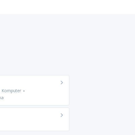
m Komputer
ka