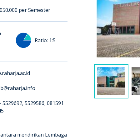
050.000 per Semester
9
Ratio:
1:5
raharja.ac.id
b@raharja.info
- 5529692
,
5529586
,
081591
45
santara mendirikan Lembaga