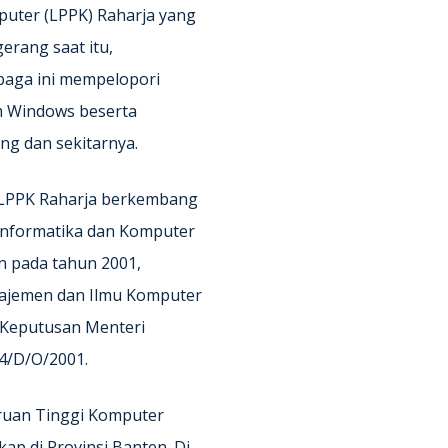
puter (LPPK) Raharja yang
erang saat itu,
baga ini mempelopori
m Windows beserta
ng dan sekitarnya.
9 LPPK Raharja berkembang
nformatika dan Komputer
n pada tahun 2001,
najemen dan Ilmu Komputer
t Keputusan Menteri
4/D/O/2001.
ruan Tinggi Komputer
ap di Provinsi Banten. Di