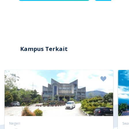
Kampus Terkait
Negeri
Swa