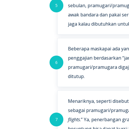
sebulan, pramugari/pramuga
5
awak bandara dan pakai se
jaga kalau dibutuhkan untu
Beberapa maskapai ada ya
penggajian berdasarkan “jam
6
pramugari/pramugara digaji
ditutup.
Menariknya, seperti disebu
sebagai pramugari/pramugar
flights
.” Ya, penerbangan gra
7
beruntung bisa dapat kursi