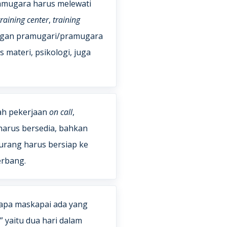
amugara harus melewati
training center
,
training
gan pramugari/pramugara
s materi, psikologi, juga
ah pekerjaan
on call
,
harus bersedia, bahkan
urang harus bersiap ke
erbang.
rapa maskapai ada yang
,” yaitu dua hari dalam