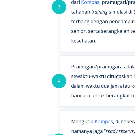
dari
Kompas
, pramugari/pr
3
tahapan
training
simulasi di
terbang dengan pendampin
senior, serta serangkaian te
kesehatan.
Pramugari/pramugara adal
sewaktu-waktu ditugaskan 
4
dalam waktu dua jam atau k
bandara untuk berangkat t
Mengutip
Kompas
, di bebe
namanya jaga “
ready reserve