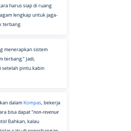
ra harus siap di ruang
ragam lengkap untuk jaga-
k terbang.
ng menerapkan sistem
 terbang.” Jadi,
 setelah pintu kabin
tkan dalam
Kompas
, bekerja
a bisa dapat “
non-revenue
tis! Bahkan, kalau
 kelas satu di penerbangan