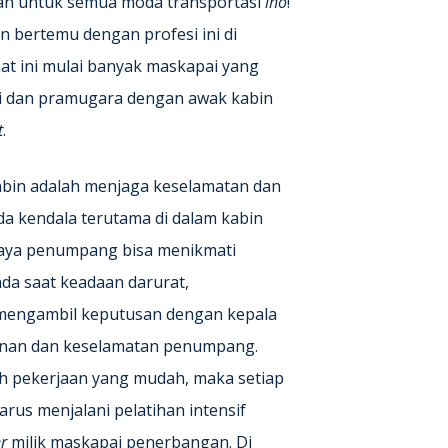
ukan untuk semua moda transportasi
lho
!
n bertemu dengan profesi ini di
aat ini mulai banyak maskapai yang
i dan pramugara dengan awak kabin
t
.
bin adalah menjaga keselamatan dan
a kendala terutama di dalam kabin
upaya penumpang bisa menikmati
da saat keadaan darurat,
mengambil keputusan dengan kepala
anan dan keselamatan penumpang.
ah pekerjaan yang mudah, maka setiap
rus menjalani pelatihan intensif
er
milik maskapai penerbangan. Di