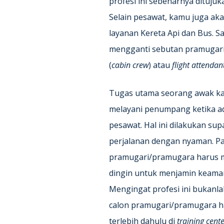
profesi ini sebenarnya dituj
Selain pesawat, kamu juga aka
layanan Kereta Api dan Bus. S
mengganti sebutan pramugar
(
cabin crew
) atau
flight attendan
Tugas utama seorang awak ka
melayani penumpang ketika ad
pesawat. Hal ini dilakukan s
perjalanan dengan nyaman. Pa
pramugari/pramugara harus 
dingin untuk menjamin keam
Mengingat profesi ini bukanl
calon pramugari/pramugara ha
terlebih dahulu di
training cent