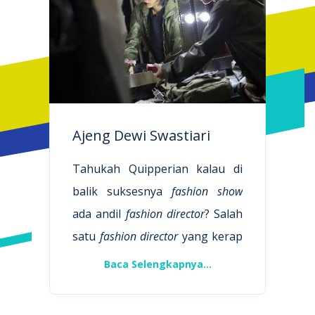
Ajeng Dewi Swastiari
Tahukah Quipperian kalau di
balik suksesnya
fashion show
ada andil
fashion director
? Salah
satu
fashion director
yang kerap
wara-wiri di balik panggung
Baca Selengkapnya...
mode adalah Ajeng Dewi
Swastiari. Awal mula ia terjun di