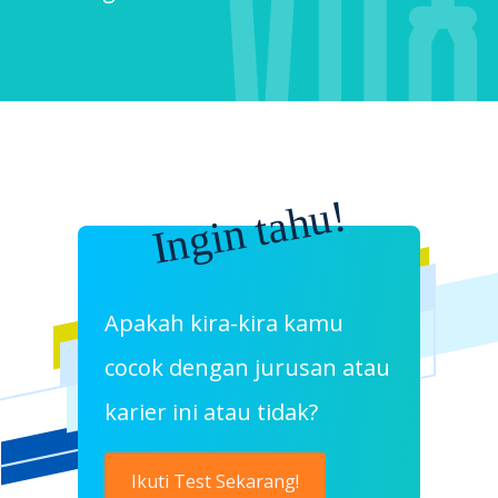
Ingin tahu!
Apakah kira-kira kamu
cocok dengan jurusan atau
karier ini atau tidak?
Ikuti Test Sekarang!