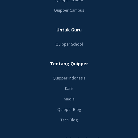
lapangan.
Quipper Campus
Sumber:
cnnindonesia.com
Untuk Guru
Quipper School
Tentang Quipper
Quipper Indonesia
Karir
Media
Quipper Blog
Tech Blog