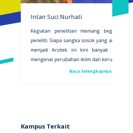
Intan Suci Nurhati
Kegiatan penelitian memang begitu leka
peneliti. Siapa sangka sosok yang awalnya ber
menjadi Arsitek ini kini banyak melakuka
mengenai perubahan iklim dan kerusakan li
Ia adalah Intan Suci Nurhati, seorang penelit
Baca Selengkapnya...
karang di Pusat Penelitian Oseanografi LIPI
dari
Liputan6.com
, ketertarikannya p
lingkungan muncul ketika fenomena ke
akibat El Nino ramai diperbincangkan ora
1998. Pikirannya terusik kala membaca 
Kampus Terkait
referensi yang menyatakan ada potensi te