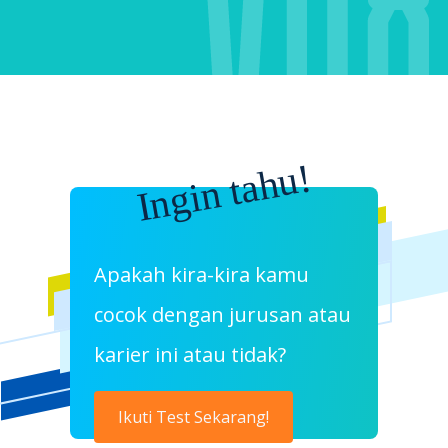
Ingin tahu!
Apakah kira-kira kamu
cocok dengan jurusan atau
karier ini atau tidak?
Ikuti Test Sekarang!