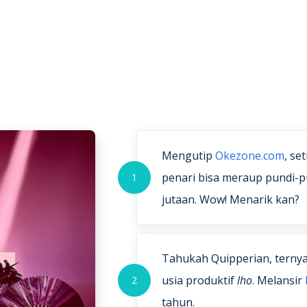
Mengutip
Okezone.com
, se
penari bisa meraup pundi-p
1
jutaan. Wow! Menarik kan?
Tahukah Quipperian, ternya
usia produktif
lho
. Melansir
2
tahun.