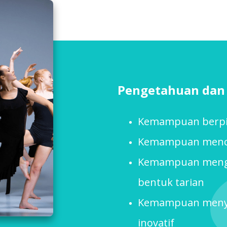
Pengetahuan dan 
Kemampuan berpik
Kemampuan menci
Kemampuan menge
bentuk tarian
Kemampuan menyaj
inovatif