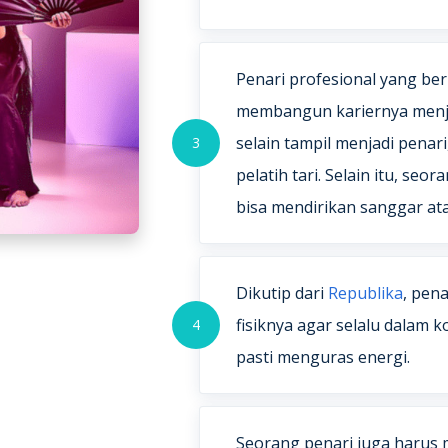
Penari profesional yang be
membangun kariernya menjad
selain tampil menjadi penari
3
pelatih tari. Selain itu, seo
bisa mendirikan sanggar at
Dikutip dari
Republika
, pen
fisiknya agar selalu dalam k
4
pasti menguras energi.
Seorang penari juga harus 