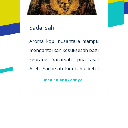
Sadarsah
Aroma kopi nusantara mampu
mengantarkan kesuksesan bagi
seorang Sadarsah, pria asal
Aceh. Sadarsah kini tahu betul
bagaimana jualan kopi dan jenis
Baca Selengkapnya...
kopi apa yang laku di pasar.
Karena sebelumnya, ia
berpengalaman sebagai bagian
pemasar perusahaan eksportir
kopi. Tapi sekarang, ia sudah