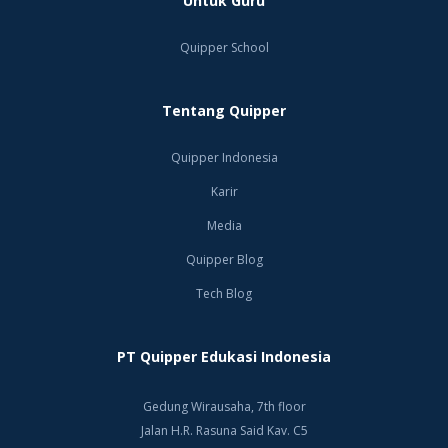
Untuk Guru
omzet minimal Rp8 miliar.
Quipper School
Sumber foto:
twitter @sadarsah
Tentang Quipper
Quipper Indonesia
Karir
Media
Quipper Blog
Tech Blog
PT Quipper Edukasi Indonesia
Gedung Wirausaha, 7th floor
Jalan H.R. Rasuna Said Kav. C5