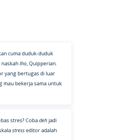
ukan cuma duduk-duduk
g naskah
lho
, Quipperian.
or yang bertugas di luar
ng mau bekerja sama untuk
ebas stres? Coba
deh
jadi
 skala
stress
editor adalah