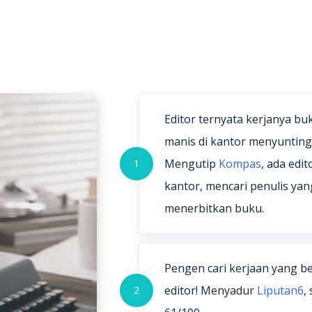
Editor ternyata kerjanya b
manis di kantor menyuntin
Mengutip
Kompas
, ada edit
1
kantor, mencari penulis ya
menerbitkan buku.
Pengen cari kerjaan yang b
editor! Menyadur
Liputan6
,
2