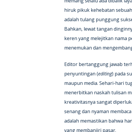
memang selalu ada dibalik laya
hiruk pikuk kehebatan sebuah
adalah tulang punggung sukse
Bahkan, lewat tangan dinginny
keren yang melejitkan nama pe
menemukan dan mengembangka
Editor bertanggung jawab ter
penyuntingan (
editing
) pada s
maupun media. Sehari-hari tu
menerbitkan naskah tulisan 
kreativitasnya sangat diperl
senang dan nyaman membaca b
adalah memastikan bahwa han
yang membanjiri pasar.