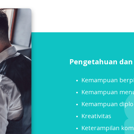
Pengetahuan dan 
Kemampuan berpik
Kemampuan menu
Kemampuan diplo
Kreativitas
Keterampilan kom