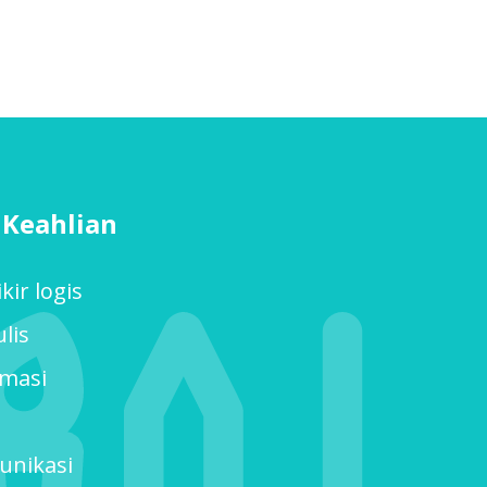
Keahlian
ir logis
lis
masi
unikasi