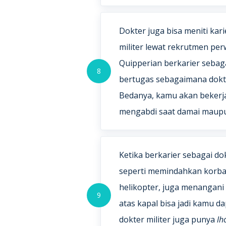
Dokter juga bisa meniti kari
militer lewat rekrutmen perwi
Quipperian berkarier sebaga
8
bertugas sebagaimana dok
Bedanya, kamu akan bekerja
mengabdi saat damai maup
Ketika berkarier sebagai do
seperti memindahkan korba
helikopter, juga menangani
9
atas kapal bisa jadi kamu da
dokter militer juga punya
lh