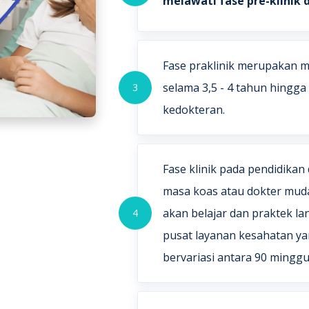
melawati fase pre-klinik d
Fase praklinik merupakan m
selama 3,5 - 4 tahun hingg
3
kedokteran.
Fase klinik pada pendidikan
masa koas atau dokter muda
akan belajar dan praktek la
4
pusat layanan kesahatan ya
bervariasi antara 90 minggu