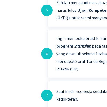
Setelah menjalani masa koa
harus lulus
Ujian Kompeten
5
(UKDI) untuk resmi menyand
Ingin membuka praktik mand
program
internship
pada fas
yang ditunjuk selama 1 tahu
6
mendapat Surat Tanda Regist
Praktik (SIP).
Saat ini di Indonesia setidak
7
kedokteran.