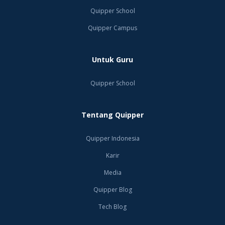
Kevi
Quipper School
Marc
Quipper Campus
pel
kem
Untuk Guru
201
Quipper School
atle
puny
Tentang Quipper
pun
mere
Quipper Indonesia
Karir
Post
Media
ter
Quipper Blog
memb
Tech Blog
untu