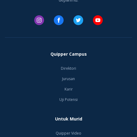
jug
deng
Marki
Pela
lalu
Quipper Campus
Sin
deng
Direktori
Jurusan
Sela
Karir
prib
Uji Potensi
Marc
unik
Untuk Murid
per
seng
Quipper Video