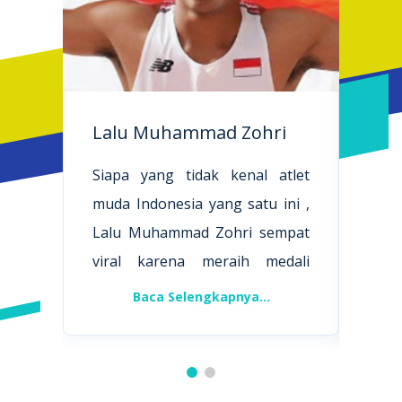
Kev
Lalu Muhammad Zohri
Gid
Siapa yang tidak kenal atlet
Kevi
muda Indonesia yang satu ini ,
atl
Lalu Muhammad Zohri sempat
kala
viral karena meraih medali
caba
emas nomor bergengsi lari 100
Baca Selengkapnya...
mer
meter di Kejuaraan Dunia
gan
Atletik U-20 (di bawah usia 20
bebe
tahun) di Finlandia pada tahun
tah