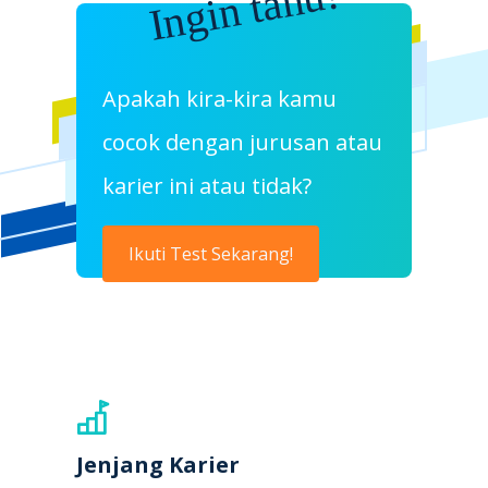
Ingin tahu!
Apakah kira-kira kamu
cocok dengan jurusan atau
karier ini atau tidak?
Ikuti Test Sekarang!
Jenjang Karier