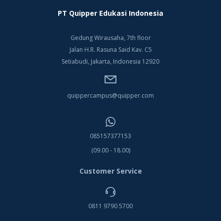
pasa
PT Quipper Edukasi Indonesia
‘Min
me
Gedung Wirausaha, 7th floor
Jalan H.R. Rasuna Said Kav. C5
mem
Setiabudi, Jakarta, Indonesia 12920
pant
bulu
quippercampus@quipper.com
sekt
Sumb
085157377153
Kevi
(09.00 - 18.00)
Customer Service
0811 9790 5700